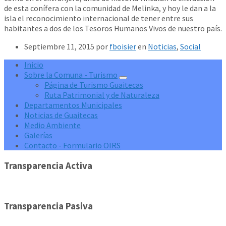
de esta conífera con la comunidad de Melinka, y hoy le dan a la
isla el reconocimiento internacional de tener entre sus
habitantes a dos de los Tesoros Humanos Vivos de nuestro país.
Septiembre 11, 2015
por
fboisier
en
Noticias
,
Social
Inicio
Sobre la Comuna - Turismo
Página de Turismo Guaitecas
Ruta Patrimonial y de Naturaleza
Departamentos Municipales
Noticias de Guaitecas
Medio Ambiente
Galerías
Contacto - Formulario OIRS
Transparencia Activa
Transparencia Pasiva