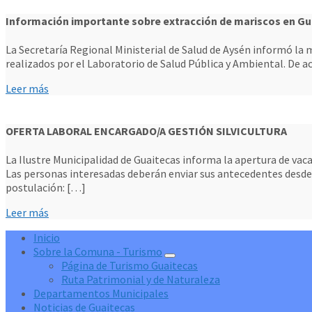
Información importante sobre extracción de mariscos en Gu
La Secretaría Regional Ministerial de Salud de Aysén informó la m
realizados por el Laboratorio de Salud Pública y Ambiental. De ac
Leer más
OFERTA LABORAL ENCARGADO/A GESTIÓN SILVICULTURA
La Ilustre Municipalidad de Guaitecas informa la apertura de vac
Las personas interesadas deberán enviar sus antecedentes desde e
postulación: […]
Leer más
Inicio
Sobre la Comuna - Turismo
Página de Turismo Guaitecas
Ruta Patrimonial y de Naturaleza
Departamentos Municipales
Noticias de Guaitecas