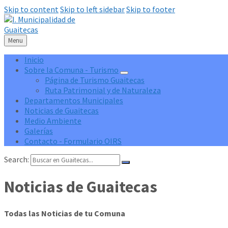
Skip to content
Skip to left sidebar
Skip to footer
Menu
Inicio
Sobre la Comuna - Turismo
Página de Turismo Guaitecas
Ruta Patrimonial y de Naturaleza
Departamentos Municipales
Noticias de Guaitecas
Medio Ambiente
Galerías
Contacto - Formulario OIRS
Search:
Noticias de Guaitecas
Todas las Noticias de tu Comuna