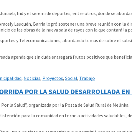
unaeb, Ind y el seremi de deportes, entre otros, donde se abordar
racely Leuquén, Barría logró sostener una breve reunión con la direc
icio de las obras de la nueva sala de rayos con la que contará la p
nsportes y Telecomunicaciones, abordando temas de sobre el subsi
reada agenda que sin duda entregará frutos positivos que benefici
nicipalidad
,
Noticias
,
Proyectos
,
Social
,
Trabajo
 CORRIDA POR LA SALUD DESARROLLADA EN
Por la Salud”, organizada por la Posta de Salud Rural de Melinka.
istención para la comunidad en torno a actividades saludables, de 
a Raya, tuvo un tinte no competitivo que permitió una sana particip