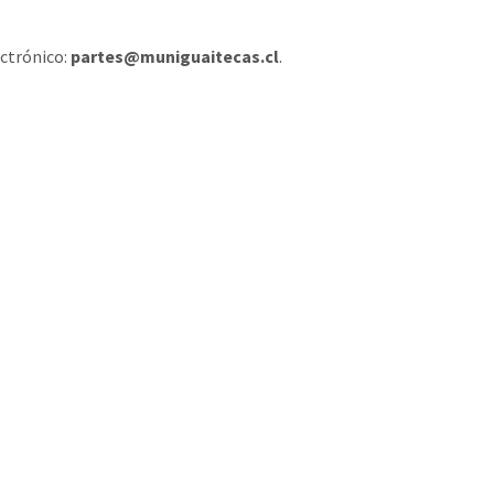
ectrónico:
partes@muniguaitecas.cl
.