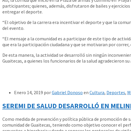
participantes; quienes, además, disfrutaron de bailes y ejercicio
entregar el deporte.
“El objetivo de la carrera era incentivar el deporte y que la comu
del evento.
“El mensaje a la comunidad es a participar de este tipo de acti
que era la participación ciudadana y que se motivaran por correr
De esta manera, la actividad se desarrolló sin ningún inconvenien
Guaitecas, a quienes los funcionarios de la salud agradecieron su
Enero 14, 2019
por
Gabriel Donoso
en
Cultura
,
Deportes
,
M
SEREMI DE SALUD DESARROLLÓ EN MELIN
Como medida de prevención y política pública de promoción de sal
comunidad de Guaitecas, teniendo como objetivo conocer el perfi
expuestos a hiperbaria y dando a conocer los protocolos de vigila