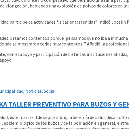
s de elongación, habiendo una explosión de polvos de colores en la
nidad participe de actividades físicas entretenidas”. Indicó Jocelin 
vidades. Estamos contentos porque pensamos que no iba a ir mucha 
, donde se mostraron todos muy contentos. ” Añadió la profesional
te, con el apoyo y participación de distintas instituciones aliada
 apoyo.
unicipalidad
,
Noticias
,
Social
KA TALLER PREVENTIVO PARA BUZOS Y GE
ud, este martes 4 de septiembre, la Seremía de salud desarrolló un
l epidemiológico de los buzos y de la población en general, entre
ncia y las notificaciones de accidentes graves y fatales a los que 