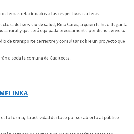
on temas relacionados a las respectivas carteras.
tora del servicio de salud, Rina Cares, a quien le hizo llegar la
osta rural y que será equipada precisamente por dicho servicio.
dio de transporte terrestre y consultar sobre un proyecto que
arán a toda la comuna de Guaitecas.
 MELINKA
esta forma, la actividad destacó por ser abierta al público
ación, y donde se sorteó una bicicleta estática entre los