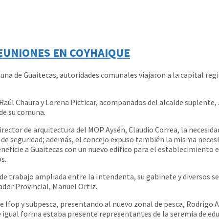
EUNIONES EN COYHAIQUE
una de Guaitecas, autoridades comunales viajaron a la capital reg
aúl Chaura y Lorena Picticar, acompañados del alcalde suplente, J
 de su comuna.
director de arquitectura del MOP Aysén, Claudio Correa, la necesid
s de seguridad; además, el concejo expuso también la misma neces
eneficie a Guaitecas con un nuevo edifico para el establecimiento
s.
 trabajo ampliada entre la Intendenta, su gabinete y diversos ser
dor Provincial, Manuel Ortiz.
 Ifop y subpesca, presentando al nuevo zonal de pesca, Rodrigo Ag
 igual forma estaba presente representantes de la seremia de educ