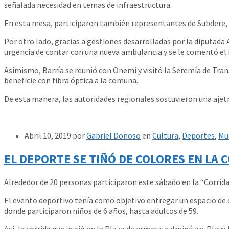
señalada necesidad en temas de infraestructura.
En esta mesa, participaron también representantes de Subdere, J
Por otro lado, gracias a gestiones desarrolladas por la diputada A
urgencia de contar con una nueva ambulancia y se le comentó el in
Asimismo, Barría se reunió con Onemi y visitó la Seremía de Tra
beneficie con fibra óptica a la comuna.
De esta manera, las autoridades regionales sostuvieron una ajet
Abril 10, 2019
por
Gabriel Donoso
en
Cultura
,
Deportes
,
Mu
EL DEPORTE SE TIÑÓ DE COLORES EN LA
Alrededor de 20 personas participaron este sábado en la “Corrida 
El evento deportivo tenía como objetivo entregar un espacio de d
donde participaron niños de 6 años, hasta adultos de 59.
Así, la corrida que inició en la Plaza de armas y culminó en Play