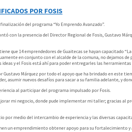
FICADOS POR FOSIS
a finalización del programa “Yo Emprendo Avanzado”.
contó con la presencia del Director Regional de Fosis, Gustavo Már
que tiene que 14 emprendedores de Guaitecas se hayan capacitado “L
amente en conjunto con el alcalde de la comuna, no dejamos de p
ideas y el Fosis está ahí para poder entregarles las herramientas
tor Gustavo Márquez por todo el apoyo que ha brindado en este ti
er, asumir nuevos desafíos para sacar a su familia adelante, y don
riencia al participar del programa impulsado por Fosis.
jorar mi negocio, donde pude implementar mi taller; gracias al pr
o por medio del intercambio de experiencia y las diversas capaci
en un emprendimiento obtener apoyo para su fortalecimiento y a