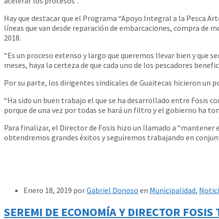
acelerar los procesos”.
Hay que destacar que el Programa “Apoyo Integral a la Pesca Arte
líneas que van desde reparación de embarcaciones, compra de mot
2018.
“Es un proceso extenso y largo que queremos llevar bien y que ser
meses, haya la certeza de que cada uno de los pescadores beneficiar
Por su parte, los dirigentes sindicales de Guaitecas hicieron un p
“Ha sido un buen trabajo el que se ha desarrollado entre Fosis co
porque de una vez por todas se hará un filtro y el gobierno ha tom
Para finalizar, el Director de Fosis hizo un llamado a “mantener
obtendremos grandes éxitos y seguiremos trabajando en conjunto 
Enero 18, 2019
por
Gabriel Donoso
en
Municipalidad
,
Notic
SEREMI DE ECONOMÍA Y DIRECTOR FOSIS