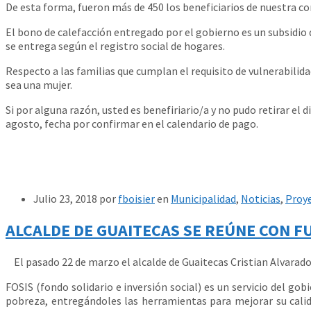
De esta forma, fueron más de 450 los beneficiarios de nuestra co
El bono de calefacción entregado por el gobierno es un subsidio 
se entrega según el registro social de hogares.
Respecto a las familias que cumplan el requisito de vulnerabilidad
sea una mujer.
Si por alguna razón, usted es benefiriario/a y no pudo retirar el
agosto, fecha por confirmar en el calendario de pago.
Julio 23, 2018
por
fboisier
en
Municipalidad
,
Noticias
,
Proy
ALCALDE DE GUAITECAS SE REÚNE CON F
El pasado 22 de marzo el alcalde de Guaitecas Cristian Alvarado 
FOSIS (fondo solidario e inversión social) es un servicio del g
pobreza, entregándoles las herramientas para mejorar su calidad