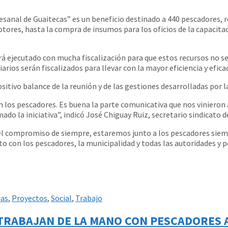
sanal de Guaitecas” es un beneficio destinado a 440 pescadores, re
ores, hasta la compra de insumos para los oficios de la capacita
á ejecutado con mucha fiscalización para que estos recursos no se 
ios serán fiscalizados para llevar con la mayor eficiencia y eficaci
ositivo balance de la reunión y de las gestiones desarrolladas por l
n los pescadores. Es buena la parte comunicativa que nos vinieron 
ado la iniciativa”, indicó José Chiguay Ruiz, secretario sindicato d
 el compromiso de siempre, estaremos junto a los pescadores siemp
con los pescadores, la municipalidad y todas las autoridades y p
ias
,
Proyectos
,
Social
,
Trabajo
 TRABAJAN DE LA MANO CON PESCADORES