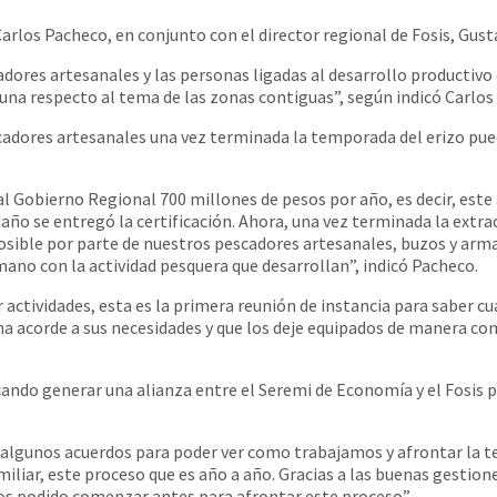
Carlos Pacheco, en conjunto con el director regional de Fosis, Gus
scadores artesanales y las personas ligadas al desarrollo producti
muna respecto al tema de las zonas contiguas”, según indicó Carlos
escadores artesanales una vez terminada la temporada del erizo pu
n al Gobierno Regional 700 millones de pesos por año, es decir, es
año se entregó la certificación. Ahora, una vez terminada la extra
 posible por parte de nuestros pescadores artesanales, buzos y ar
ano con la actividad pesquera que desarrollan”, indicó Pacheco.
tividades, esta es la primera reunión de instancia para saber cuál
a acorde a sus necesidades y que los deje equipados de manera co
cando generar una alianza entre el Seremi de Economía y el Fosis p
 algunos acuerdos para poder ver como trabajamos y afrontar la t
liar, este proceso que es año a año. Gracias a las buenas gestion
mos podido comenzar antes para afrontar este proceso”.