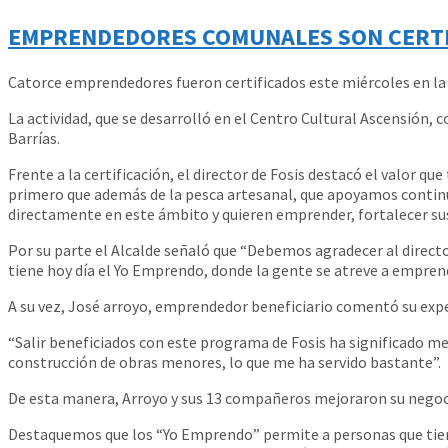
EMPRENDEDORES COMUNALES SON CERTI
Catorce emprendedores fueron certificados este miércoles en l
La actividad, que se desarrolló en el Centro Cultural Ascensión, 
Barrías.
Frente a la certificación, el director de Fosis destacó el valor 
primero que además de la pesca artesanal, que apoyamos continu
directamente en este ámbito y quieren emprender, fortalecer sus 
Por su parte el Alcalde señaló que “Debemos agradecer al direc
tiene hoy día el Yo Emprendo, donde la gente se atreve a emprend
A su vez, José arroyo, emprendedor beneficiario comentó su expe
“Salir beneficiados con este programa de Fosis ha significado me
construcción de obras menores, lo que me ha servido bastante”.
De esta manera, Arroyo y sus 13 compañeros mejoraron su negoci
Destaquemos que los “Yo Emprendo” permite a personas que tien