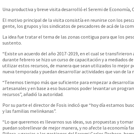
Una productiva y breve visita desarrolló el Seremi de Economía, 
El motivo principal de la visita consistía en reunirse con los pe
gente, los grupos y los sindicatos de pescadores de acá de la co
La idea fue tratar el tema de las zonas contigua para que los p
sustento.
“Existe un acuerdo del año 2017-2019, en el cual se transfiriero
durante febrero se hizo un curso de capacitación y a mediados de 
utilizar estos recursos, de manera que sean utilizados lo mejor
nueva temporada y puedan desarrollar actividades que van de la m
“Tenemos tiempo más que suficiente para empezar a desarrollar ac
artesanales y en base a eso buscamos poder levantar un program
recursos”, añadió la autoridad.
Por su parte el director de Fosis indicó que “hoy día estamos bus
y las familias melinkanas”.
“Lo que queremos es llevarnos sus ideas, sus propuestas y tomar
puedan sobrellevar de mejor manera, y no afecte la economía fami
Piñera, y gracias a las gestiones del Seremi Carlos Pacheco, he