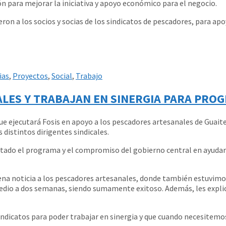
ón para mejorar la iniciativa y apoyo económico para el negocio.
ieron a los socios y socias de los sindicatos de pescadores, para a
ias
,
Proyectos
,
Social
,
Trabajo
CALES Y TRABAJAN EN SINERGIA PARA PRO
e ejecutará Fosis en apoyo a los pescadores artesanales de Guaitec
 distintos dirigentes sindicales.
itado el programa y el compromiso del gobierno central en ayudar a
ena noticia a los pescadores artesanales, donde también estuvimos
edio a dos semanas, siendo sumamente exitoso. Además, les expli
indicatos para poder trabajar en sinergia y que cuando necesitemos