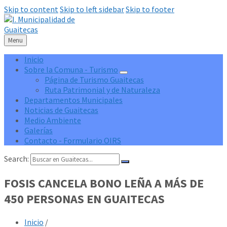
Skip to content
Skip to left sidebar
Skip to footer
Menu
Inicio
Sobre la Comuna - Turismo
Página de Turismo Guaitecas
Ruta Patrimonial y de Naturaleza
Departamentos Municipales
Noticias de Guaitecas
Medio Ambiente
Galerías
Contacto - Formulario OIRS
Search:
FOSIS CANCELA BONO LEÑA A MÁS DE
450 PERSONAS EN GUAITECAS
Inicio
/