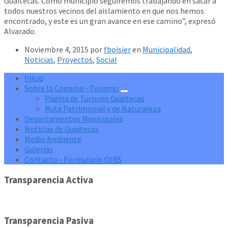
Guaitecas. Como municipio seguiremos trabajando en sacar a
todos nuestros vecinos del aislamiento en que nos hemos
encontrado, y este es un gran avance en ese camino”, expresó
Alvarado.
Noviembre 4, 2015
por
fboisier
en
Municipalidad
,
Noticias
,
Proyectos
,
Social
Inicio
Sobre la Comuna - Turismo
Página de Turismo Guaitecas
Ruta Patrimonial y de Naturaleza
Departamentos Municipales
Noticias de Guaitecas
Medio Ambiente
Galerías
Contacto - Formulario OIRS
Transparencia Activa
Transparencia Pasiva