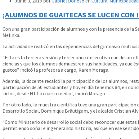
Junio 3, 2019
por
Gabriel Donoso
en
Cultura
,
Municipalidad
¡ALUMNOS DE GUAITECAS SE LUCEN CON II
Con una gran participación de alumnos y con la presencia de la Ser
Melinka.
La actividad se realizó en las dependencias del gimnasio multius
“Esta es la tercera versión y tercer año consecutivo que desarrolla
ciencias y que los alumnos demuestren sus habilidades, ya que és
gustos” indicó la profesora a cargo, Karen Moraga.
Además, la docente recalcó la participación de los alumnos, “es
participación de 50 estudiantes y hoy en día tenemos 84, en dond
ciclos, desde NT1 a cuarto medio”, indicó Moraga.
Por otro lado, la muestra científica tuvo una gran participación
Desarrollo Social, Dominique Bräutigam, y el alcalde Cristian Al
“Como Ministerio de desarrollo social debo reconocer que estas i
permitiendo soñar e ir generando historia, así que en ese sentid