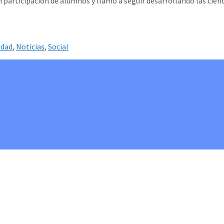
n participación de alumnos y llamó a seguir desarrollando las cie
idad
,
Noticias
,
Social