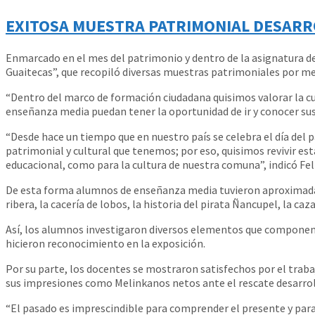
EXITOSA MUESTRA PATRIMONIAL DESARR
Enmarcado en el mes del patrimonio y dentro de la asignatura d
Guaitecas”, que recopiló diversas muestras patrimoniales por med
“Dentro del marco de formación ciudadana quisimos valorar la cul
enseñanza media puedan tener la oportunidad de ir y conocer sus 
“Desde hace un tiempo que en nuestro país se celebra el día del 
patrimonial y cultural que tenemos; por eso, quisimos revivir es
educacional, como para la cultura de nuestra comuna”, indicó Fel
De esta forma alumnos de enseñanza media tuvieron aproximadam
ribera, la cacería de lobos, la historia del pirata Ñancupel, la caz
Así, los alumnos investigaron diversos elementos que componen l
hicieron reconocimiento en la exposición.
Por su parte, los docentes se mostraron satisfechos por el trab
sus impresiones como Melinkanos netos ante el rescate desarrol
“El pasado es imprescindible para comprender el presente y para