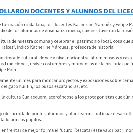
OLLARON DOCENTES Y ALUMNOS DEL LICE
e formación ciudadana, los docentes Katherine Marquéz y Felipe R
io de los alumnos de enseñanza media, quienes tuvieron la misión 
tura de nuestra comuna y celebrar el patrimonio local, cosa que se
raíces”, indicó Katherine Márquez, profesora de historia.
patrimonio cultural, donde a nivel nacional se abren museos y casa
tas tradiciones, revivir costumbres y momentos de la historia que
ipe Raín.
ente un mes para montar proyectos y exposiciones sobre temas d
a del gato huillin, los buzos escafandras, etc.
a cultura Guaitequera, acercándose a los protagonistas que aún m
ajo desarrollado por los alumnos y plantearon continuar desarroll
lado por sus pupilos.
 enfrentar de mejor forma el futuro. Rescatar este valor patrimo