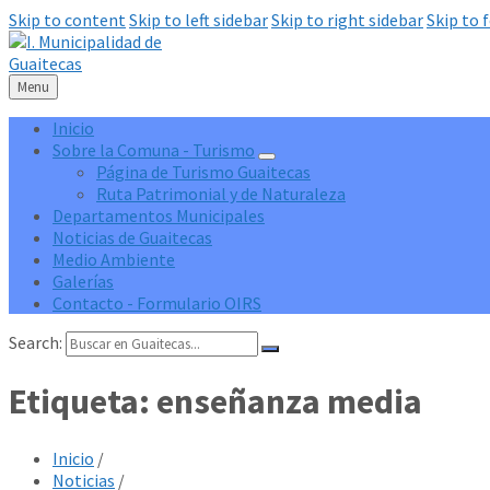
Skip to content
Skip to left sidebar
Skip to right sidebar
Skip to 
Menu
Inicio
Sobre la Comuna - Turismo
Página de Turismo Guaitecas
Ruta Patrimonial y de Naturaleza
Departamentos Municipales
Noticias de Guaitecas
Medio Ambiente
Galerías
Contacto - Formulario OIRS
Search:
Etiqueta:
enseñanza media
Inicio
/
Noticias
/