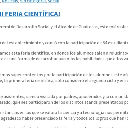
,
Noticias
,
Sin categoría
,
Social
I FERIA CIENTÍFICA!
emi de Desarrollo Social y el Alcalde de Guaitecas, este miércoles s
o del establecimiento y contó con la participación de 84 estudian
mos esta feria científica, en donde los alumnos salen a relucir todo
ta es una forma de desarrollar aún más las habilidades que ellos 
tamos súper contentos por la participación de los alumnos este añ
e, la primera feria científica, sólo consideró el segundo ciclo y 
 de asistentes, siendo visitada por padres, apoderados y la comun
varado, quienes participaron de los distintos stands presentados p
nstancias en las que se valora la ciencia y a tecnología nos perm
o agradezco haber presenciado la feria y todos los logros que han