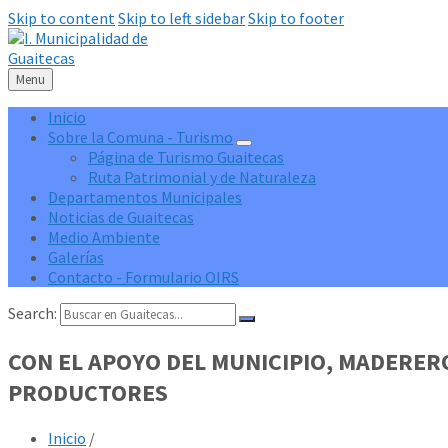
Skip to content
Skip to left sidebar
Skip to footer
Menu
Inicio
Sobre la Comuna - Turismo
Página de Turismo Guaitecas
Ruta Patrimonial y de Naturaleza
Departamentos Municipales
Noticias de Guaitecas
Medio Ambiente
Galerías
Contacto - Formulario OIRS
Search:
CON EL APOYO DEL MUNICIPIO, MADERER
PRODUCTORES
Inicio
/