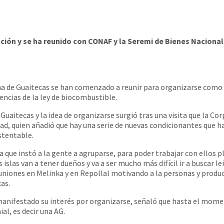
zación y se ha reunido con CONAF y la Seremi de Bienes Nacio
a de Guaitecas se han comenzado a reunir para organizarse como a
gencias de la ley de biocombustible.
 Guaitecas y la idea de organizarse surgió tras una visita que la 
ad, quien añadió que hay una serie de nuevas condicionantes que ha
stentable.
 que instó a la gente a agruparse, para poder trabajar con ellos p
 islas van a tener dueños y va a ser mucho más difícil ir a buscar 
reuniones en Melinka y en Repollal motivando a la personas y produc
cas.
manifestado su interés por organizarse, señaló que hasta el mome
l, es decir una AG.