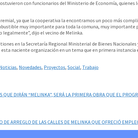
ostuvieron con funcionarios del Ministerio de Economía, quienes le
gremial, ya que la cooperativa la encontramos un poco más compl
ombustible muy importante para toda la comuna, muy importante p
 legalmente”, dijo el vecino de Melinka.
estiones en la Secretaría Regional Ministerial de Bienes Nacionale
 esta naciente organización en un tema que en primera instancia e
Noticias
,
Novedades
,
Proyectos
,
Social
,
Trabajo
S QUE DIRÁN “MELINKA”, SERÁ LA PRIMERA OBRA QUE EL PRO
 DE ARREGLO DE LAS CALLES DE MELINKA QUE OFRECIÓ EMPLEO