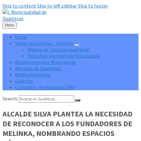
Skip to content
Skip to left sidebar
Skip to footer
Menu
Inicio
Sobre la Comuna - Turismo
Página de Turismo Guaitecas
Ruta Patrimonial y de Naturaleza
Departamentos Municipales
Noticias de Guaitecas
Medio Ambiente
Galerías
Contacto - Formulario OIRS
Search:
ALCALDE SILVA PLANTEA LA NECESIDAD
DE RECONOCER A LOS FUNDADORES DE
MELINKA, NOMBRANDO ESPACIOS