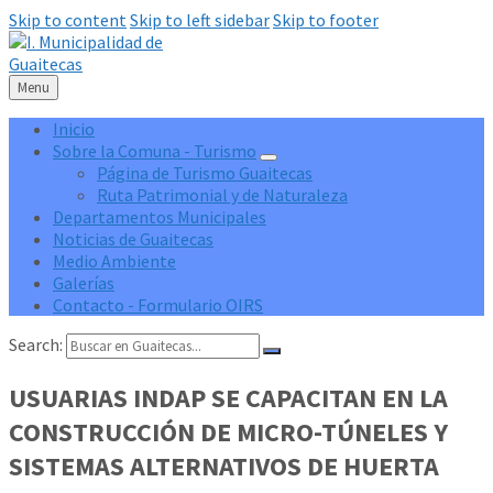
Skip to content
Skip to left sidebar
Skip to footer
Menu
Inicio
Sobre la Comuna - Turismo
Página de Turismo Guaitecas
Ruta Patrimonial y de Naturaleza
Departamentos Municipales
Noticias de Guaitecas
Medio Ambiente
Galerías
Contacto - Formulario OIRS
Search:
USUARIAS INDAP SE CAPACITAN EN LA
CONSTRUCCIÓN DE MICRO-TÚNELES Y
SISTEMAS ALTERNATIVOS DE HUERTA