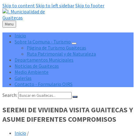
Skip to content
Skip to left sidebar
Skip to footer
Menu
Inicio
Sobre la Comuna - Turismo
Página de Turismo Guaitecas
Ruta Patrimonial y de Naturaleza
Departamentos Municipales
Noticias de Guaitecas
Medio Ambiente
Galerías
Contacto - Formulario OIRS
Search:
SEREMI DE VIVIENDA VISITA GUAITECAS Y
ASUME DIFERENTES COMPROMISOS
Inicio
/