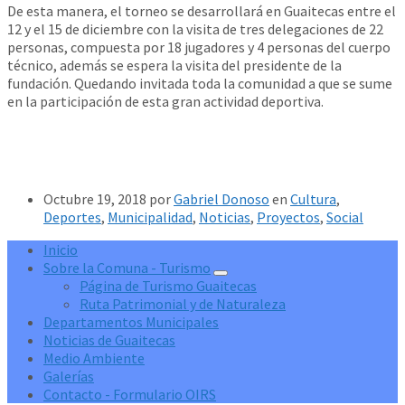
De esta manera, el torneo se desarrollará en Guaitecas entre el
12 y el 15 de diciembre con la visita de tres delegaciones de 22
personas, compuesta por 18 jugadores y 4 personas del cuerpo
técnico, además se espera la visita del presidente de la
fundación. Quedando invitada toda la comunidad a que se sume
en la participación de esta gran actividad deportiva.
Octubre 19, 2018
por
Gabriel Donoso
en
Cultura
,
Deportes
,
Municipalidad
,
Noticias
,
Proyectos
,
Social
Inicio
Sobre la Comuna - Turismo
Página de Turismo Guaitecas
Ruta Patrimonial y de Naturaleza
Departamentos Municipales
Noticias de Guaitecas
Medio Ambiente
Galerías
Contacto - Formulario OIRS