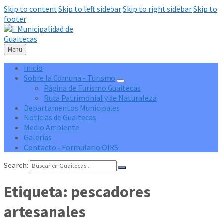
Skip to content
Skip to left sidebar
Skip to right sidebar
Skip to
footer
Menu
Inicio
Sobre la Comuna - Turismo
Página de Turismo Guaitecas
Ruta Patrimonial y de Naturaleza
Departamentos Municipales
Noticias de Guaitecas
Medio Ambiente
Galerías
Contacto - Formulario OIRS
Search:
Etiqueta:
pescadores
artesanales