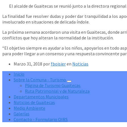
El alcalde de Guaitecas se reunió junto a la directora regional
La finalidad fue resolver dudas y poder dar tranquilidad a los a
involucrado en situaciones de delicada índole.
La próxima semana acordaron una visita en Guaitecas, donde arri
conflictos que hoy alteran la normalidad de la institución.
“El objetivo siempre es ayudar a los niños, apoyarlos en todo as
para poder llegar a un consenso y una respuesta convincente para
Marzo 31, 2018
por
fboisier
en
Noticias
Inicio
Sobre la Comuna - Turismo
Página de Turismo Guaitecas
Ruta Patrimonial y de Naturaleza
Departamentos Municipales
Noticias de Guaitecas
Medio Ambiente
Galerías
Contacto - Formulario OIRS