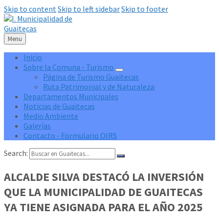
Skip to content
Skip to left sidebar
Skip to footer
Menu
Inicio
Sobre la Comuna - Turismo
Página de Turismo Guaitecas
Ruta Patrimonial y de Naturaleza
Departamentos Municipales
Noticias de Guaitecas
Medio Ambiente
Galerías
Contacto - Formulario OIRS
Search:
ALCALDE SILVA DESTACÓ LA INVERSIÓN
QUE LA MUNICIPALIDAD DE GUAITECAS
YA TIENE ASIGNADA PARA EL AÑO 2025