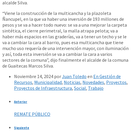
alcalde Silva.
“Viene la construcción de la multicancha y la plazoleta
Ñancupel, en la que va haber una inversión de 193 millones de
pesos y se va a hacer todo nuevo: se va a una mejorar la carpeta
sintética, el cierre perimetral, la malla atrapa pelota; va a
haber más espacios en las graderías, va a tener un techo y se le
va a cambiar la cara al barrio, pues esa multicancha que tiene
mucho uso requería de una intervención mayor, con iluminación
y así, toda esta inversión se va a cambiar la cara a varios
sectores de la comuna”, dijo finalmente el alcalde de la comuna
de Guaitecas Marcos Silva.
Noviembre 14, 2024
por
Juan Toledo
en
En Gestión de
Recursos
,
Municipalidad
,
Noticias
,
Novedades
,
Proyectos
,
Proyectos de Infraestructura
,
Social
,
Trabajo
Anterior
REMATE PÚBLICO
Siguiente