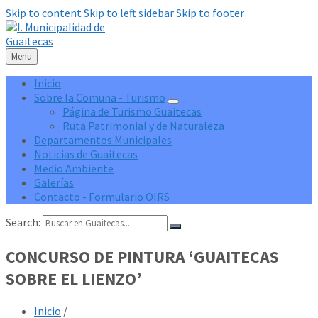
Skip to content
Skip to left sidebar
Skip to footer
Menu
Inicio
Sobre la Comuna - Turismo
Página de Turismo Guaitecas
Ruta Patrimonial y de Naturaleza
Departamentos Municipales
Noticias de Guaitecas
Medio Ambiente
Galerías
Contacto - Formulario OIRS
Search:
CONCURSO DE PINTURA ‘GUAITECAS
SOBRE EL LIENZO’
Inicio
/