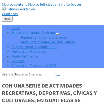
Skip to content
Skip to left sidebar
Skip to footer
Menu
Inicio
Sobre la Comuna - Turismo
Página de Turismo Guaitecas
Ruta Patrimonial y de Naturaleza
Departamentos Municipales
Noticias de Guaitecas
Medio Ambiente
Galerías
Contacto - Formulario OIRS
Search:
CON UNA SERIE DE ACTIVIDADES
RECREATIVAS, DEPORTIVAS, CÍVICAS Y
CULTURALES, EN GUAITECAS SE