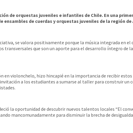
ión de orquestas juveniles e infantiles de Chile. En una prime
e ensambles de cuerdas y orquestas juveniles de la región de
iciativa, se valora positivamente porque la música integrada en el
ivos transversales que son un aporte para el desarrollo íntegro de
n en violonchelo, hizo hincapié en la importancia de recibir estos
a invitación a los estudiantes a sumarse al taller para construir un
istades.
deció la oportunidad de descubrir nuevos talentos locales “El conv
bajando mancomunadamente para disminuir la brecha de desigualdad