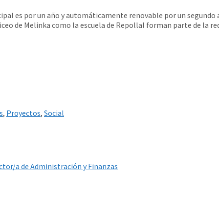
pal es por un año y automáticamente renovable por un segundo año
ceo de Melinka como la escuela de Repollal forman parte de la red 
s
,
Proyectos
,
Social
ctor/a de Administración y Finanzas