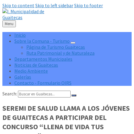
Skip to content
Skip to left sidebar
Skip to footer
Menu
Inicio
Sobre la Comuna - Turismo
Página de Turismo Guaitecas
Ruta Patrimonial y de Naturaleza
Departamentos Municipales
Noticias de Guaitecas
Medio Ambiente
Galerías
Contacto - Formulario OIRS
Search:
SEREMI DE SALUD LLAMA A LOS JÓVENES
DE GUAITECAS A PARTICIPAR DEL
CONCURSO “LLENA DE VIDA TUS