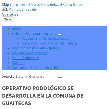
Skip to content
Skip to left sidebar
Skip to footer
Menu
Inicio
Sobre la Comuna - Turismo
Página de Turismo Guaitecas
Ruta Patrimonial y de Naturaleza
Departamentos Municipales
Noticias de Guaitecas
Medio Ambiente
Galerías
Contacto - Formulario OIRS
Search:
OPERATIVO PODOLÓGICO SE
DESARROLLA EN LA COMUNA DE
GUAITECAS