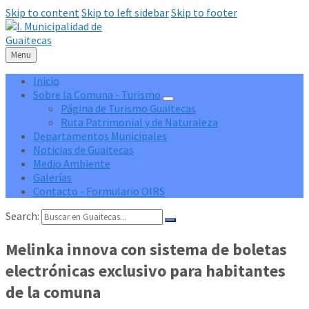
Skip to content
Skip to left sidebar
Skip to footer
Menu
Inicio
Sobre la Comuna - Turismo
Página de Turismo Guaitecas
Ruta Patrimonial y de Naturaleza
Departamentos Municipales
Noticias de Guaitecas
Medio Ambiente
Galerías
Contacto - Formulario OIRS
Search:
Melinka innova con sistema de boletas
electrónicas exclusivo para habitantes
de la comuna