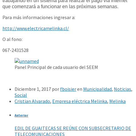
trabajando en un sistema para realizar el pago vía internet
que comenzará a funcionar en las próximas semanas.
Para más informaciones ingresar a:
http://www.electricamelinka.cl/
O al fono:
067-2431528
Panel Principal de cada usuario del SEEM
Diciembre 1, 2017
por
fboisier
en
Municipalidad
,
Noticias
,
Social
Cristian Alvarado
,
Empresa eléctrica Melinka
,
Melinka
Anterior
EDIL DE GUAITECAS SE REÚNE CON SUBSECRETARIO DE
TELECOMUNICACIONES