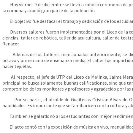
Hoy viernes 9 de diciembre se llevó a cabo la ceremonia de prem
la comuna y acudió gran parte de la población.
El objetivo fue destacar el trabajo y dedicación de los estudian
Diversos talleres fueron implementados por el Liceo de la comun
ciencias, taller de robótica, taller de acuicultura, taller de tea
Renacer.
Además de los talleres mencionados anteriormente, se dio esp
octavo y primer año de enseñanza media. El taller fue imparti
hacer tejuelas.
Al respecto, el jefe de UTP del Liceo de Melinka, Jaime Mera m
principal no busca solamente buenas calificaciones, sino que ta
compromiso de los monitores y profesores y agradecido por las 
Por su parte, el alcalde de Guaitecas Cristian Alvarado Oya
habilidades. Es importante que se familiaricen con la cultura y 
También se galardonó a los estudiantes con mejor rendimiento a
El acto contó con la exposición de música en vivo, manualidad