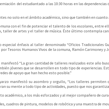
iación del estudiantado a las 10:30 horas en las dependencias de
tes no solo en el ámbito académico, sino que también en cuanto a s
a con el fin de potenciar el talento de los escolares, entre ellos
tro, taller de artes y el taller de música. Éste último contempla c
ecial énfasis al taller denominado “Oficios Tradicionales Guai
do por Tesoros Humanos Vivos de la comuna, Ramón Carimoney y Jo
anifestó “La gran cantidad de talleres realizados este año busc
mbién jóvenes que se desarrollen en todo tipo de experiencias. Est
redes de apoyo que han hecho esto posible.”
rzo manifestó su asombro y orgullo, “Los talleres permiten que
abran su mente a todo tipo de actividades, puesto que nos garantiz
cadémico, a los más esforzados y al mejor compañero de curso, pa
es, cuadros de pintura, modelos de robótica y una muestra de mov