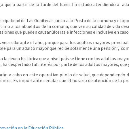
ue a partir de la tarde del lunes ha estado atendiendo a adul
cipalidad de Las Guaitecas junto a la Posta de la comuna y el ap
óptimo a los abuelitos de la comuna, que ven su calidad de vida de
esiones que pueden causar úlceras e infecciones e inclusive en ca
 veces durante el año, porque para los adultos mayores principalm
ible para un adulto mayor que recibe solamente una pensión”, com
 la deuda histórica que a nivel país se tiene con los adultos may
a, ha despertado tal interés por parte de los adultos mayores, que y
n a cabo en este operativo piloto de salud, que dependiendo del 
entes. Es importante señalar que el horario de atención de la pr
nnovación en la Educación Pública