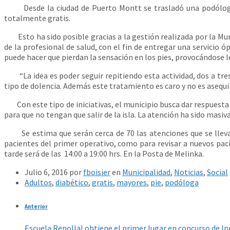
Desde la ciudad de Puerto Montt se trasladó una podóloga q
totalmente gratis.
Esto ha sido posible gracias a la gestión realizada por la Muni
de la profesional de salud, con el fin de entregar una servicio 
puede hacer que pierdan la sensación en los pies, provocándose l
“La idea es poder seguir repitiendo esta actividad, dos a tres
tipo de dolencia. Además este tratamiento es caro y no es asequ
Con este tipo de iniciativas, el municipio busca dar respuesta a
para que no tengan que salir de la isla. La atención ha sido masiv
Se estima que serán cerca de 70 las atenciones que se llevará
pacientes del primer operativo, como para revisar a nuevos paci
tarde será de las 14:00 a 19:00 hrs. En la Posta de Melinka.
Julio 6, 2016
por
fboisier
en
Municipalidad
,
Noticias
,
Social
Adultos
,
diabético
,
gratis
,
mayores
,
pie
,
podóloga
Anterior
Escuela Repollal obtiene el primer lugar en concurso de I