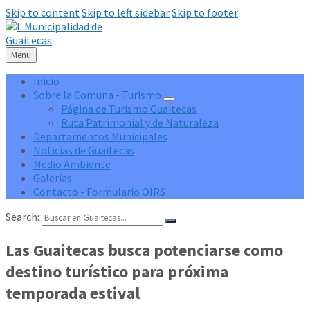
Skip to content
Skip to left sidebar
Skip to footer
Menu
Inicio
Sobre la Comuna - Turismo
Página de Turismo Guaitecas
Ruta Patrimonial y de Naturaleza
Departamentos Municipales
Noticias de Guaitecas
Medio Ambiente
Galerías
Contacto - Formulario OIRS
Search:
Las Guaitecas busca potenciarse como
destino turístico para próxima
temporada estival