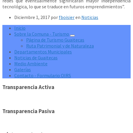
redes que eventualmente significarán mayor independencia
tecnológica, lo que se traduce en futuros emprendimientos”.
Diciembre 1, 2017
por
fboisier
en
Noticias
Inicio
Sobre la Comuna - Turismo
Página de Turismo Guaitecas
Ruta Patrimonial y de Naturaleza
Departamentos Municipales
Noticias de Guaitecas
Medio Ambiente
Galerías
Contacto - Formulario OIRS
Transparencia Activa
Transparencia Pasiva