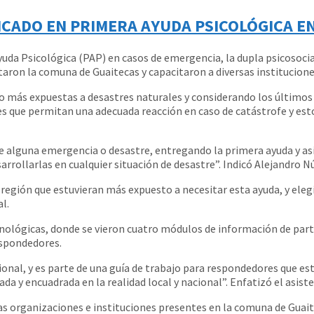
CADO EN PRIMERA AYUDA PSICOLÓGICA E
da Psicológica (PAP) en casos de emergencia, la dupla psicosocial
itaron la comuna de Guaitecas y capacitaron a diversas institucion
do más expuestas a desastres naturales y considerando los últimos
res que permitan una adecuada reacción en caso de catástrofe y es
te alguna emergencia o desastre, entregando la primera ayuda y as
arrollarlas en cualquier situación de desastre”. Indicó Alejandro Nú
la región que estuvieran más expuesto a necesitar esta ayuda, y ele
l.
nológicas, donde se vieron cuatro módulos de información de partici
espondedores.
acional, y es parte de una guía de trabajo para respondedores que e
da y encuadrada en la realidad local y nacional”. Enfatizó el asist
as organizaciones e instituciones presentes en la comuna de Guai