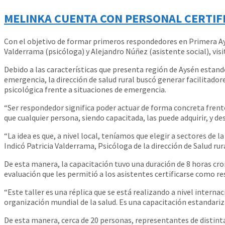
MELINKA CUENTA CON PERSONAL CERTIFI
Con el objetivo de formar primeros respondedores en Primera Ayu
Valderrama (psicóloga) y Alejandro Núñez (asistente social), vis
Debido a las características que presenta región de Aysén estan
emergencia, la dirección de salud rural buscó generar facilitado
psicológica frente a situaciones de emergencia.
“Ser respondedor significa poder actuar de forma concreta fren
que cualquier persona, siendo capacitada, las puede adquirir, y des
“La idea es que, a nivel local, teníamos que elegir a sectores de 
Indicó Patricia Valderrama, Psicóloga de la dirección de Salud rura
De esta manera, la capacitación tuvo una duración de 8 horas cro
evaluación que les permitió a los asistentes certificarse como r
“Este taller es una réplica que se está realizando a nivel intern
organización mundial de la salud. Es una capacitación estandariza
De esta manera, cerca de 20 personas, representantes de distint