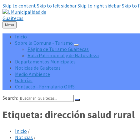
Skip to content
Skip to left sidebar
Skip to right sidebar
Skip to 
Menu
Inicio
Sobre la Comuna - Turismo
Página de Turismo Guaitecas
Ruta Patrimonial y de Naturaleza
Departamentos Municipales
Noticias de Guaitecas
Medio Ambiente
Galerías
Contacto - Formulario OIRS
Search:
Etiqueta:
dirección salud rural
Inicio
/
Noticias
/