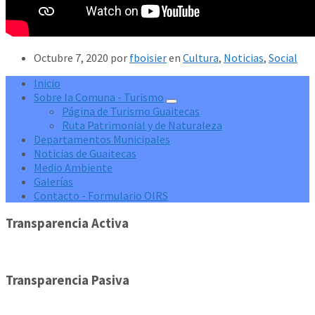
Octubre 7, 2020
por
fboisier
en
Cultura
,
Noticias
,
Social
Inicio
Sobre la Comuna - Turismo
Página de Turismo Guaitecas
Ruta Patrimonial y de Naturaleza
Departamentos Municipales
Noticias de Guaitecas
Medio Ambiente
Galerías
Contacto - Formulario OIRS
Transparencia Activa
Transparencia Pasiva