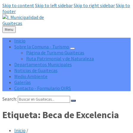
Skip to content
Skip to left sidebar
Skip to right sidebar
Skip to
footer
Menu
Inicio
Sobre la Comuna - Turismo
Página de Turismo Guaitecas
Ruta Patrimonial y de Naturaleza
Departamentos Municipales
Noticias de Guaitecas
Medio Ambiente
Galerías
Contacto - Formulario OIRS
Search:
Etiqueta:
Beca de Excelencia
Inicio
/