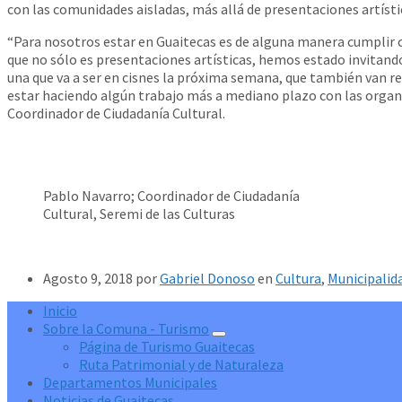
con las comunidades aisladas, más allá de presentaciones artísti
“Para nosotros estar en Guaitecas es de alguna manera cumplir c
que no sólo es presentaciones artísticas, hemos estado invitando
una que va a ser en cisnes la próxima semana, que también van re
estar haciendo algún trabajo más a mediano plazo con las organi
Coordinador de Ciudadanía Cultural.
Pablo Navarro; Coordinador de Ciudadanía
Cultural, Seremi de las Culturas
Agosto 9, 2018
por
Gabriel Donoso
en
Cultura
,
Municipalid
Inicio
Sobre la Comuna - Turismo
Página de Turismo Guaitecas
Ruta Patrimonial y de Naturaleza
Departamentos Municipales
Noticias de Guaitecas