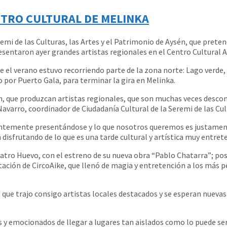
NTRO CULTURAL DE MELINKA
 de las Culturas, las Artes y el Patrimonio de Aysén, que pretende 
resentaron ayer grandes artistas regionales en el Centro Cultural 
 el verano estuvo recorriendo parte de la zona norte: Lago verde, 
o por Puerto Gala, para terminar la gira en Melinka.
ón, que produzcan artistas regionales, que son muchas veces descon
Navarro, coordinador de Ciudadanía Cultural de la Seremi de las Cul
temente presentándose y lo que nosotros queremos es justamente 
 disfrutando de lo que es una tarde cultural y artística muy entret
atro Huevo, con el estreno de su nueva obra “Pablo Chatarra”; p
entación de CircoAike, que llenó de magia y entretención a los más 
d que trajo consigo artistas locales destacados y se esperan nuevas
s y emocionados de llegar a lugares tan aislados como lo puede ser 