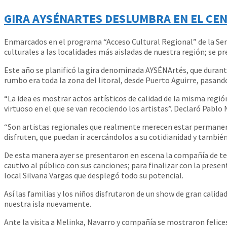
GIRA AYSÉNARTES DESLUMBRA EN EL CE
Enmarcados en el programa “Acceso Cultural Regional” de la Seremi
culturales a las localidades más aisladas de nuestra región; se p
Este año se planificó la gira denominada AYSÉNArtés, que durante
rumbo era toda la zona del litoral, desde Puerto Aguirre, pasand
“La idea es mostrar actos artísticos de calidad de la misma regi
virtuoso en el que se van recociendo los artistas”. Declaró Pablo 
“Son artistas regionales que realmente merecen estar permanen
disfruten, que puedan ir acercándolos a su cotidianidad y también
De esta manera ayer se presentaron en escena la compañía de te
cautivo al público con sus canciones; para finalizar con la pres
local Silvana Vargas que desplegó todo su potencial.
Así las familias y los niños disfrutaron de un show de gran calida
nuestra isla nuevamente.
Ante la visita a Melinka, Navarro y compañía se mostraron felice