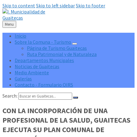
Skip to content
Skip to left sidebar
Skip to footer
Menu
Inicio
Sobre la Comuna - Turismo
Página de Turismo Guaitecas
Ruta Patrimonial y de Naturaleza
Departamentos Municipales
Noticias de Guaitecas
Medio Ambiente
Galerías
Contacto - Formulario OIRS
Search:
CON LA INCORPORACIÓN DE UNA
PROFESIONAL DE LA SALUD, GUAITECAS
EJECUTA SU PLAN COMUNAL DE