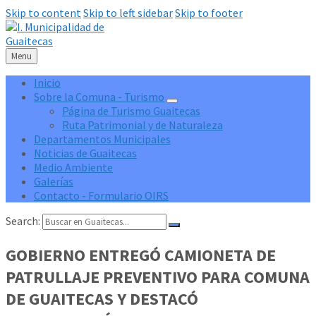
Skip to content
Skip to left sidebar
Skip to footer
Menu
Inicio
Sobre la Comuna - Turismo
Página de Turismo Guaitecas
Ruta Patrimonial y de Naturaleza
Departamentos Municipales
Noticias de Guaitecas
Medio Ambiente
Galerías
Contacto - Formulario OIRS
Search:
GOBIERNO ENTREGÓ CAMIONETA DE
PATRULLAJE PREVENTIVO PARA COMUNA
DE GUAITECAS Y DESTACÓ