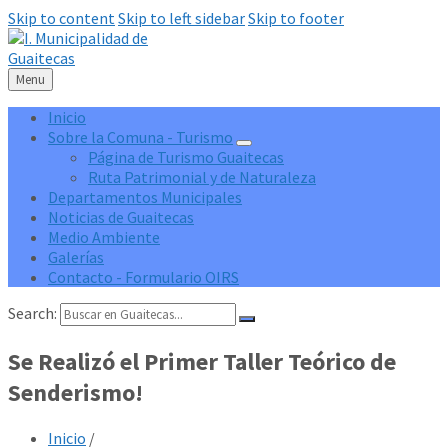
Skip to content
Skip to left sidebar
Skip to footer
Menu
Inicio
Sobre la Comuna - Turismo
Página de Turismo Guaitecas
Ruta Patrimonial y de Naturaleza
Departamentos Municipales
Noticias de Guaitecas
Medio Ambiente
Galerías
Contacto - Formulario OIRS
Search:
Se Realizó el Primer Taller Teórico de
Senderismo!
Inicio
/