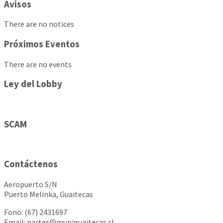
Avisos
There are no notices
Próximos Eventos
There are no events
Ley del Lobby
SCAM
Contáctenos
Aeropuerto S/N
Puerto Melinka, Guaitecas
Fono: (67) 2431697
Email: partes@muniguaitecas.cl