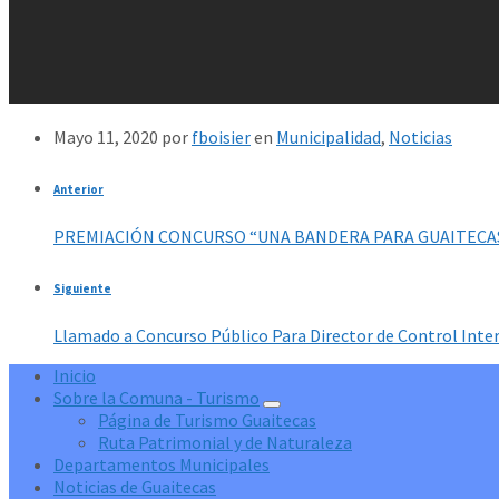
Mayo 11, 2020
por
fboisier
en
Municipalidad
,
Noticias
Anterior
PREMIACIÓN CONCURSO “UNA BANDERA PARA GUAITECA
Siguiente
Llamado a Concurso Público Para Director de Control Inter
Inicio
Sobre la Comuna - Turismo
Página de Turismo Guaitecas
Ruta Patrimonial y de Naturaleza
Departamentos Municipales
Noticias de Guaitecas