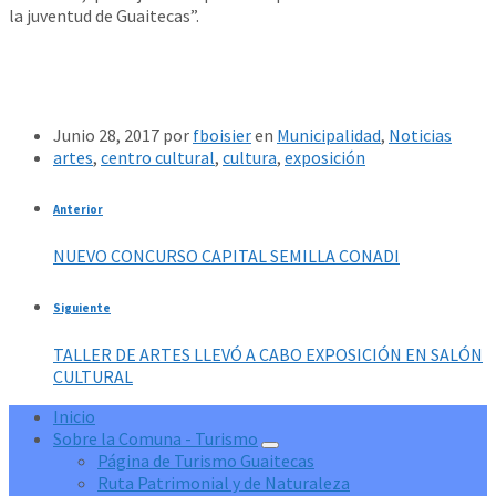
la juventud de Guaitecas”.
Junio 28, 2017
por
fboisier
en
Municipalidad
,
Noticias
artes
,
centro cultural
,
cultura
,
exposición
Anterior
NUEVO CONCURSO CAPITAL SEMILLA CONADI
Siguiente
TALLER DE ARTES LLEVÓ A CABO EXPOSICIÓN EN SALÓN
CULTURAL
Inicio
Sobre la Comuna - Turismo
Página de Turismo Guaitecas
Ruta Patrimonial y de Naturaleza