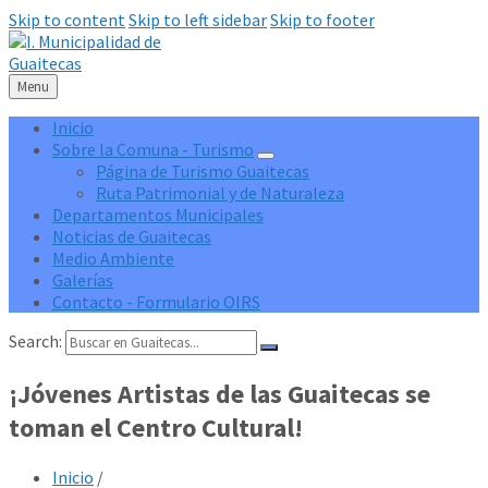
Skip to content
Skip to left sidebar
Skip to footer
Menu
Inicio
Sobre la Comuna - Turismo
Página de Turismo Guaitecas
Ruta Patrimonial y de Naturaleza
Departamentos Municipales
Noticias de Guaitecas
Medio Ambiente
Galerías
Contacto - Formulario OIRS
Search:
¡Jóvenes Artistas de las Guaitecas se
toman el Centro Cultural!
Inicio
/