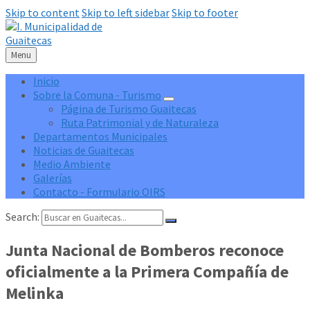
Skip to content
Skip to left sidebar
Skip to footer
Menu
Inicio
Sobre la Comuna - Turismo
Página de Turismo Guaitecas
Ruta Patrimonial y de Naturaleza
Departamentos Municipales
Noticias de Guaitecas
Medio Ambiente
Galerías
Contacto - Formulario OIRS
Search:
Junta Nacional de Bomberos reconoce
oficialmente a la Primera Compañía de
Melinka