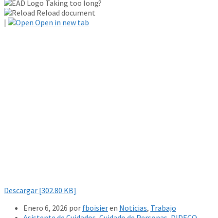
Taking too long?
Reload document
|
Open in new tab
Descargar [302.80 KB]
Enero 6, 2026
por
fboisier
en
Noticias
,
Trabajo
Asistente de Cuidados
,
Cuidado de Personas
,
DIDECO
,