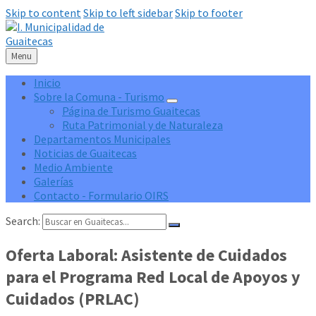
Skip to content
Skip to left sidebar
Skip to footer
Menu
Inicio
Sobre la Comuna - Turismo
Página de Turismo Guaitecas
Ruta Patrimonial y de Naturaleza
Departamentos Municipales
Noticias de Guaitecas
Medio Ambiente
Galerías
Contacto - Formulario OIRS
Search:
Oferta Laboral: Asistente de Cuidados
para el Programa Red Local de Apoyos y
Cuidados (PRLAC)