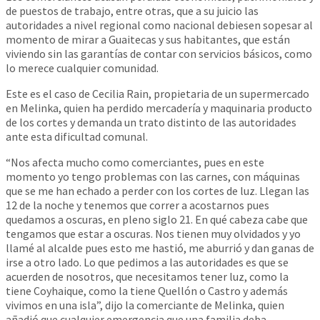
de puestos de trabajo, entre otras, que a su juicio las
autoridades a nivel regional como nacional debiesen sopesar al
momento de mirar a Guaitecas y sus habitantes, que están
viviendo sin las garantías de contar con servicios básicos, como
lo merece cualquier comunidad.
Este es el caso de Cecilia Rain, propietaria de un supermercado
en Melinka, quien ha perdido mercadería y maquinaria producto
de los cortes y demanda un trato distinto de las autoridades
ante esta dificultad comunal.
“Nos afecta mucho como comerciantes, pues en este
momento yo tengo problemas con las carnes, con máquinas
que se me han echado a perder con los cortes de luz. Llegan las
12 de la noche y tenemos que correr a acostarnos pues
quedamos a oscuras, en pleno siglo 21. En qué cabeza cabe que
tengamos que estar a oscuras. Nos tienen muy olvidados y yo
llamé al alcalde pues esto me hastió, me aburrió y dan ganas de
irse a otro lado. Lo que pedimos a las autoridades es que se
acuerden de nosotros, que necesitamos tener luz, como la
tiene Coyhaique, como la tiene Quellón o Castro y además
vivimos en una isla”, dijo la comerciante de Melinka, quien
añadió que cualquier emergencia que una familia deba