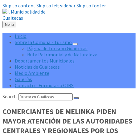
Skip to content
Skip to left sidebar
Skip to footer
Menu
Inicio
Sobre la Comuna - Turismo
Página de Turismo Guaitecas
Ruta Patrimonial y de Naturaleza
Departamentos Municipales
Noticias de Guaitecas
Medio Ambiente
Galerías
Contacto - Formulario OIRS
Search:
COMERCIANTES DE MELINKA PIDEN
MAYOR ATENCIÓN DE LAS AUTORIDADES
CENTRALES Y REGIONALES POR LOS